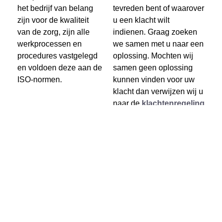
het bedrijf van belang
tevreden bent of waarover
zijn voor de kwaliteit
u een klacht wilt
van de zorg, zijn alle
indienen. Graag zoeken
werkprocessen en
we samen met u naar een
procedures vastgelegd
oplossing. Mochten wij
en voldoen deze aan de
samen geen oplossing
ISO-normen.
kunnen vinden voor uw
klacht dan verwijzen wij u
naar de
klachtenregeling
NVM-mondhygiënisten.
Met ingang van 1 januari
2021 wordt de NVM
klachtenregeling
uitgevoerd door de
Stichting Klachten en
Geschillen
Eerstelijnszorg (SKGE).
De SKGE verzorgt ook de