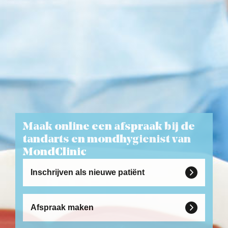
Maak online een afspraak bij de
tandarts en mondhygienist van
MondClinic
Inschrijven als nieuwe patiënt

Afspraak maken
