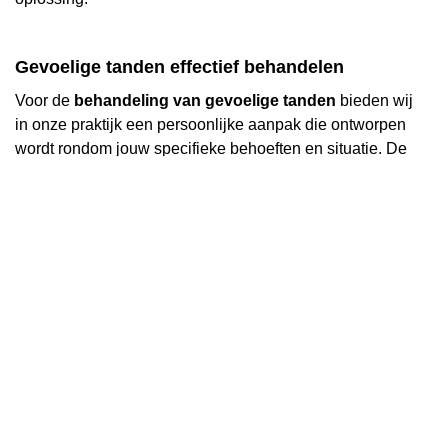
Gevoelige tanden effectief behandelen
Voor de
behandeling van gevoelige tanden
bieden wij
in onze praktijk een persoonlijke aanpak die ontworpen
wordt rondom jouw specifieke behoeften en situatie. De
mondhygiënisten van MondClinic zorgen voor een
persoonlijk behandelplan dat de oorzaak van gevoelige
tanden aanpakt. Dit zorgt voor pijnvrij, langdurig
resultaat!
Pijn door gevoelige tanden? Wij zijn er om te
helpen.
We weten hoe pijnlijk het kan zijn wanneer je te maken
hebt met
gevoelige tanden
, en we willen ervoor zorgen
dat je nooit het gevoel hebt dat je mond je ervan
weerhoudt om weer ten volle te genieten.