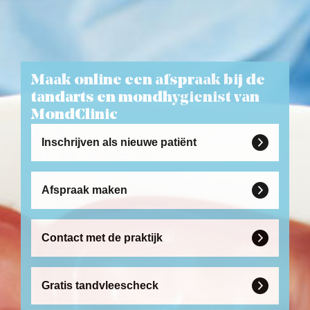
Maak online een afspraak bij de
tandarts en mondhygienist van
MondClinic
Inschrijven als nieuwe patiënt

Afspraak maken

Contact met de praktijk

Gratis tandvleescheck
