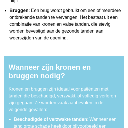
blijft.
Bruggen
: Een brug wordt gebruikt om een of meerdere
ontbrekende tanden te vervangen. Het bestaat uit een
combinatie van kronen en valse tanden, die stevig
worden bevestigd aan de gezonde tanden aan
weerszijden van de opening.
Wanneer zijn kronen en
bruggen nodig?
Kronen en bruggen zijn ideaal voor patiënten met
tanden die beschadigd, verzwakt, of volledig verloren
zijn gegaan. Ze worden vaak aanbevolen in de
volgende gevallen:
Beschadigde of verzwakte tanden
: Wanneer een
tand grote schade heeft door bijvoorbeeld een