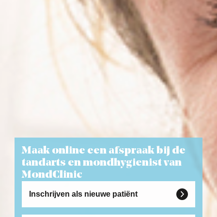
Maak online een afspraak bij de
tandarts en mondhygienist van
MondClinic
Inschrijven als nieuwe patiënt
