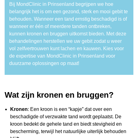
Bij MondClinic in Prinsenland begrijpen we hoe
belangrijk het is om een gezond, sterk en mooi gebit te
behouden. Wanneer een tand ernstig beschadigd is of
wanneer er één of meerdere tanden ontbreken,
kunnen kronen en bruggen uitkomst bieden. Met deze
behandelingen herstellen we uw gebit zodat u weer
vol zelfvertrouwen kunt lachen en kauwen. Kies voor
de expertise van MondClinic in Prinsenland voor
duurzame oplossingen op maat!
Wat zijn kronen en bruggen?
Kronen
: Een kroon is een “kapje” dat over een
beschadigde of verzwakte tand wordt geplaatst. De
kroon bedekt de gehele tand en biedt stevigheid en
bescherming, terwijl het natuurlijke uiterlijk behouden