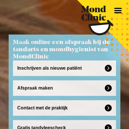
Maak online een afspraak bij de
tandarts en mondhygienist van
MondClinic
Inschrijven als nieuwe patiënt

Afspraak maken

Contact met de praktijk

Gratis tandvleescheck
