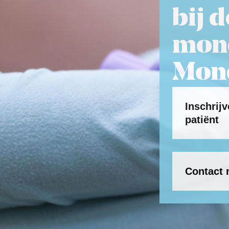
bij 
mond
Mond
Inschrij
patiënt
Contact 