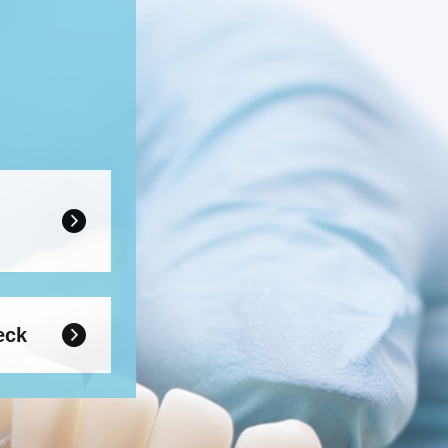

eck
