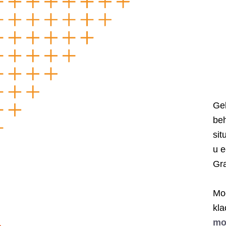
Gel
beh
sit
u e
Gr
Mo
kla
mo