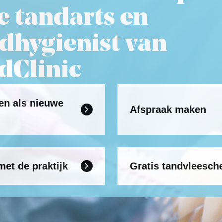
de tandarts en
hygienist van
Clinic
ven als nieuwe
Afspraak maken

met de praktijk
Gratis tandvleesch
