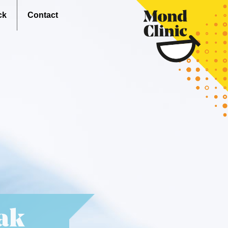
ck
Contact
ak