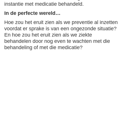
instantie met medicatie behandeld.
In de perfecte wereld…
Hoe zou het eruit zien als we preventie al inzetten
voordat er sprake is van een ongezonde situatie?
En hoe zou het eruit zien als we ziekte
behandelen door nog even te wachten met die
behandeling of met die medicatie?
Achteraf is mooi wonen
Hiermee wil ik niet zeggen dat als je ziek wordt dat
het dan je eigen schuld is. Bovendien is het echt
niet eenvoudig om zomaar even je leefstijl om te
gooien. Wat ik wil zeggen, is dat we vaak achteraf
denken: “Hadden we maar…” Maar achteraf is
mooi wonen
Preventie voor de zwangerschap
Dankzij de wetenschap kunnen we tegenwoordig
al heel vroeg ingrijpen. We weten steeds beter
welke omstandigheden welke gevolgen hebben.