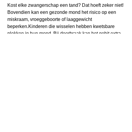
Kost elke zwangerschap een tand? Dat hoeft zeker niet!
Bovendien kan een gezonde mond het risico op een
miskraam, vroeggeboorte of laaggewicht
beperken.Kinderen die wisselen hebben kwetsbare
plekken in hun mond. Bij doorbraak kan het gebit extra
bescherming gebruiken.
Last van drempelvrees?
Wilt u eerst wat meer weten voordat je je laat
behandelen? Geen enkel probleem. Je kunt een
afspraak maken met de mondhygiënepraktijk voor een
gratis check of kom gewoon eventjes langs voor een
kopje koffie.
In bepaalde situaties heeft uw gebit en
mondgezondheid extra aandacht nodig als u:
Diabetespatiënt bent
Hart- of vaatziekten
Implantaten of beugel