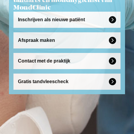
tandarts en mondhygienist van
MondClinic
Inschrijven als nieuwe patiënt

Afspraak maken

Contact met de praktijk

Gratis tandvleescheck
