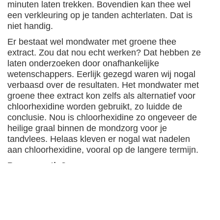
minuten laten trekken. Bovendien kan thee wel
een verkleuring op je tanden achterlaten. Dat is
niet handig.
Er bestaat wel mondwater met groene thee
extract. Zou dat nou echt werken? Dat hebben ze
laten onderzoeken door onafhankelijke
wetenschappers. Eerlijk gezegd waren wij nogal
verbaasd over de resultaten. Het mondwater met
groene thee extract kon zelfs als alternatief voor
chloorhexidine worden gebruikt, zo luidde de
conclusie. Nou is chloorhexidine zo ongeveer de
heilige graal binnen de mondzorg voor je
tandvlees. Helaas kleven er nogal wat nadelen
aan chloorhexidine, vooral op de langere termijn.
Pepermuntje?
En een pepermuntje dan? Nou, een gewoon
pepermuntje bevat mint en dat ruikt lekker fris.
Helaas doet het verder helemaal niks. Behalve
dan je tanden verpesten doordat er suiker inzit.