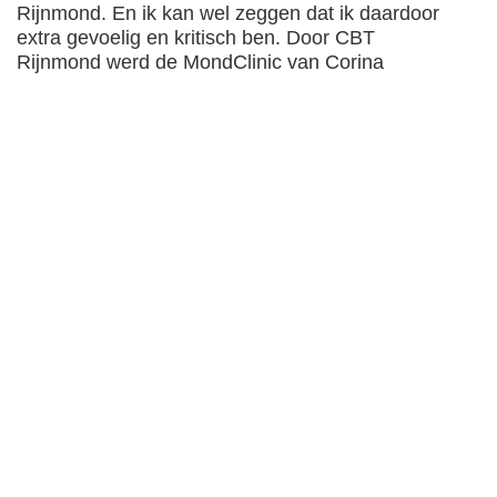
Rijnmond. En ik kan wel zeggen dat ik daardoor
extra gevoelig en kritisch ben. Door CBT
Rijnmond werd de MondClinic van Corina
aanbevolen. Dat bleek volkomen juist te zijn. Ik
werd hartelijk ontvangen. Corina is geduldig en
doortastend tegelijkertijd, legt goed uit, kan
luisteren, leidt af en ze geeft me het gevoel dat
alles bespreekbaar is.
Daarnaast merk ik een bevlogenheid en passie op
voor haar vak en dat werkt zeer aanstekelijk. Het
verzorgen van mijn gebit is opeens veel
belangrijker geworden.
Wat ik ook heel prettig vindt is dat de
receptionisten uiterst vriendelijk gastvrij en
zorgvuldig zijn. Zij dragen aan frontoffice uit wat in
de backoffice gebeurt!
En ook de praktijk zelf ziet er keurig verzorgt uit. Ik
kan deze praktijk van harte aanbevelen, ik gun
ieder zo'n behandeling. En Corina en haar team