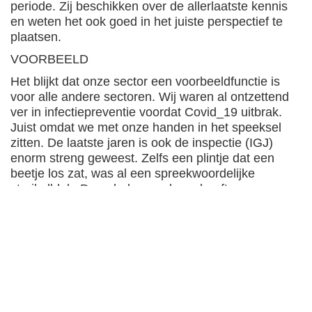
periode. Zij beschikken over de allerlaatste kennis
en weten het ook goed in het juiste perspectief te
plaatsen.
VOORBEELD
Het blijkt dat onze sector een voorbeeldfunctie is
voor alle andere sectoren. Wij waren al ontzettend
ver in infectiepreventie voordat Covid_19 uitbrak.
Juist omdat we met onze handen in het speeksel
zitten. De laatste jaren is ook de inspectie (IGJ)
enorm streng geweest. Zelfs een plintje dat een
beetje los zat, was al een spreekwoordelijke
struikelblok. De gehele mondzorg heeft enorm
geïnvesteerd in optimale hygiëne.
VÉÉL VEILIGER DAN EEN SUPERMARKT
Nu is bekeken of die maatregelen voldoende
waren. Niet alleen voor de patiënt in de stoel maar
ook voor de behandelaar. De nieuwe maatregelen
maken dat de mondzorg praktijken een hele
veilige plek zijn; veiliger dan een supermarkt.